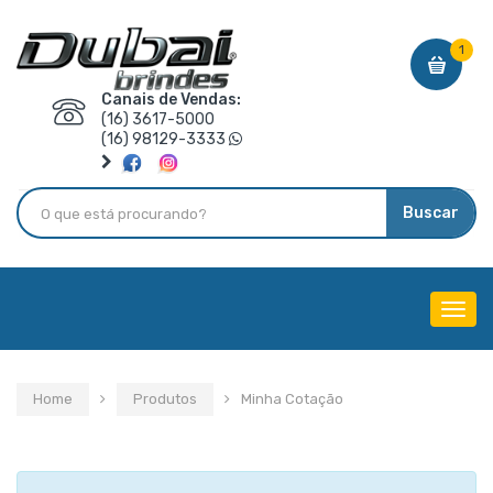
1
Canais de Vendas:
(16) 3617-5000
(16) 98129-3333
Buscar
Menu
de
Nave
Home
Produtos
Minha Cotação