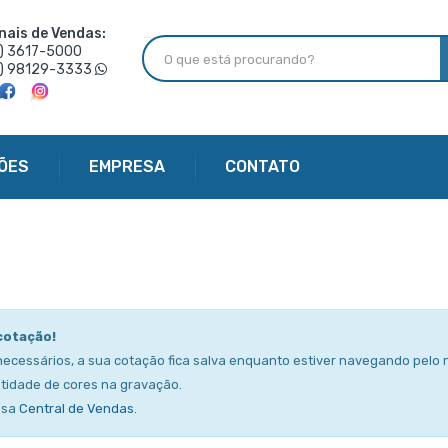
nais de Vendas:
6) 3617-5000
6) 98129-3333
ÕES
EMPRESA
CONTATO
cotação!
necessários, a sua cotação fica salva enquanto estiver navegando pelo n
tidade de cores na gravação.
ssa
Central de Vendas
.