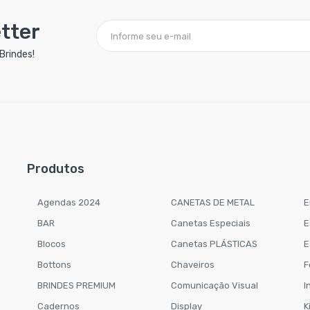
tter
Brindes!
Produtos
Agendas 2024
CANETAS DE METAL
E
BAR
Canetas Especiais
E
Blocos
Canetas PLÁSTICAS
E
Bottons
Chaveiros
F
BRINDES PREMIUM
Comunicação Visual
I
Cadernos
Display
K