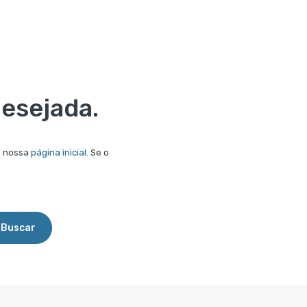
esejada.
à nossa
página inicial
. Se o
Buscar