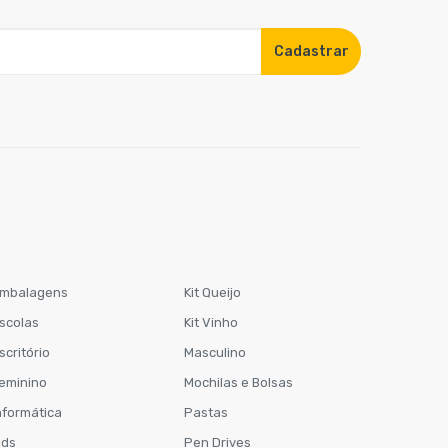
Cadastrar
mbalagens
Kit Queijo
scolas
Kit Vinho
scritório
Masculino
eminino
Mochilas e Bolsas
nformática
Pastas
ids
Pen Drives