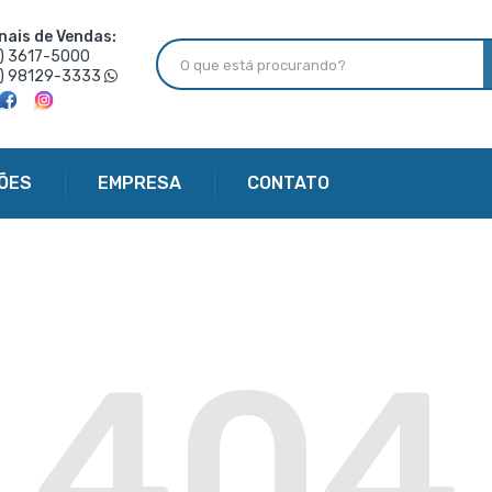
nais de Vendas:
6) 3617-5000
6) 98129-3333
ÕES
EMPRESA
CONTATO
404