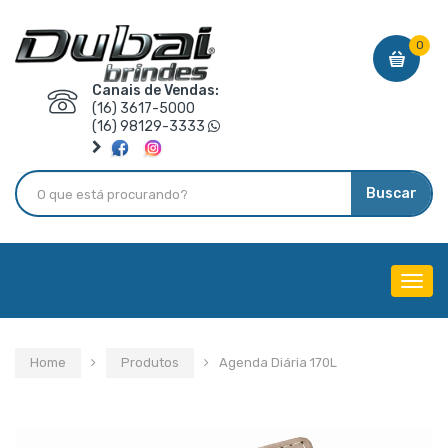
0
Canais de Vendas:
(16) 3617-5000
(16) 98129-3333
Buscar
Menu
de
Nave
Home
Produtos
Agenda Diária 170L