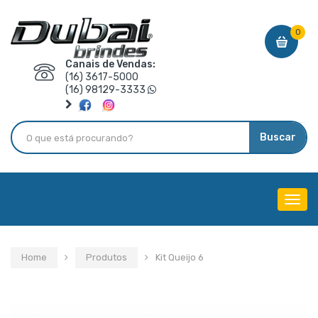
0
Canais de Vendas:
(16) 3617-5000
(16) 98129-3333
Buscar
Menu
de
Nave
Home
Produtos
Kit Queijo 6