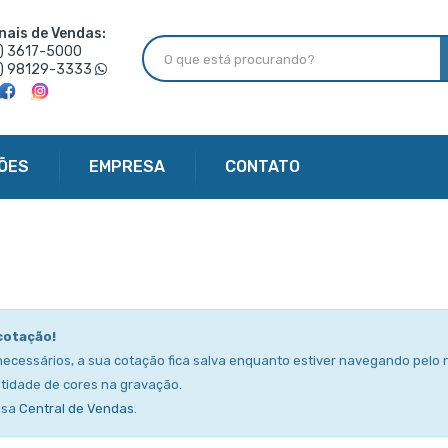
nais de Vendas:
6) 3617-5000
6) 98129-3333
ÕES
EMPRESA
CONTATO
cotação!
necessários, a sua cotação fica salva enquanto estiver navegando pelo n
tidade de cores na gravação.
ssa
Central de Vendas
.