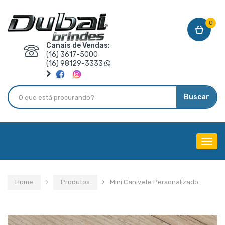
0
Canais de Vendas:
(16) 3617-5000
(16) 98129-3333
Buscar
Menu
de
Nave
Home
Produtos
Mini Canivete Personalizado