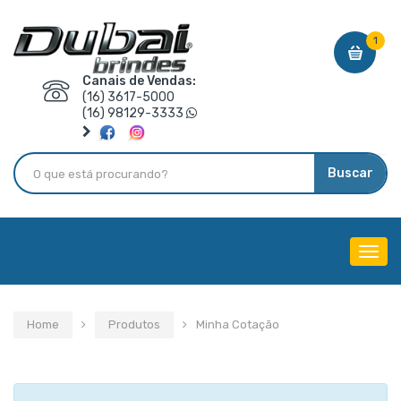
1
Canais de Vendas:
(16) 3617-5000
(16) 98129-3333
Buscar
Menu
de
Nave
Home
Produtos
Minha Cotação