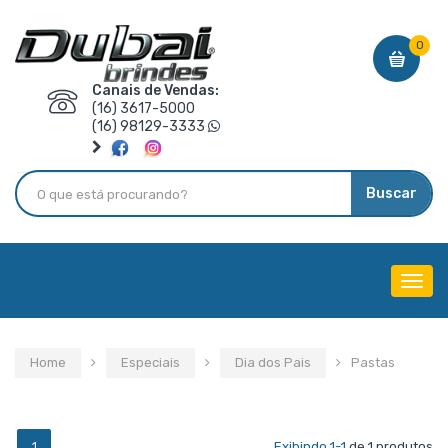
0
Canais de Vendas:
(16) 3617-5000
(16) 98129-3333
Buscar
Menu
de
Nave
Home
Especiais
Dia dos Pais
Pastas
1
Exibindo 1-1
de 1 produtos