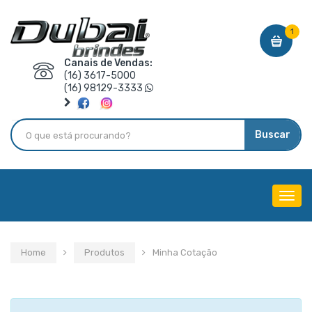
1
Canais de Vendas:
(16) 3617-5000
(16) 98129-3333
Buscar
Menu
de
Nave
Home
Produtos
Minha Cotação