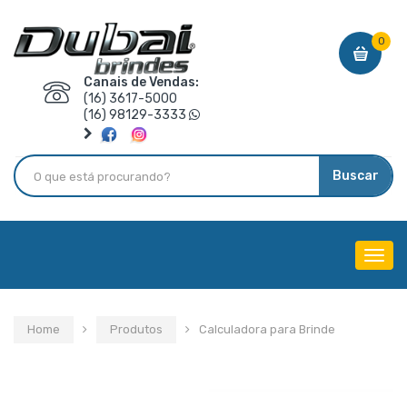
0
Canais de Vendas:
(16) 3617-5000
(16) 98129-3333
Buscar
Menu
de
Nave
Home
Produtos
Calculadora para Brinde