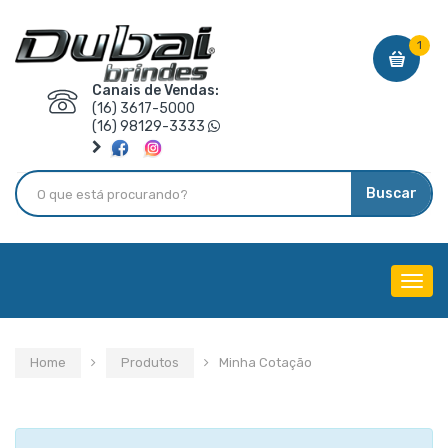
1
Canais de Vendas:
(16) 3617-5000
(16) 98129-3333
Buscar
Menu
de
Nave
Home
Produtos
Minha Cotação